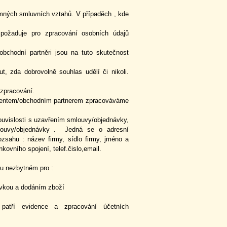
emných smluvních vztahů. V případěch , kde
 požaduje pro zpracování osobních údajů
obchodní partněri jsou na tuto skutečnost
, zda dobrovolně souhlas udělí či nikoli.
 zpracování.
klientem/obchodním partnerem zpracováváme
v souvislosti s uzavřením smlouvy/objednávky,
mlouvy/objednávky . Jedná se o adresní
ozsahu : název firmy, sídlo firmy, jméno a
kovního spojení, telef.čislo,email.
nezbytném pro :
návkou a dodáním zboží
patří evidence a zpracování účetních