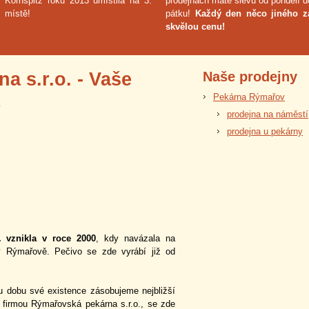
Kornspitz roku 2013 umístila na 3.
prodejnách máte slevu od pondělí d
místě!
pátku!
Každý den něco jiného z
skvělou cenu!
 s.r.o. - Vaše
Naše prodejny
Pekárna Rýmařov
prodejna na náměstí
prodejna u pekárny
. vznikla v roce 2000
, kdy navázala na
v Rýmařově. Pečivo se zde vyrábí již od
 dobu své existence zásobujeme nejbližší
 firmou Rýmařovská pekárna s.r.o., se zde