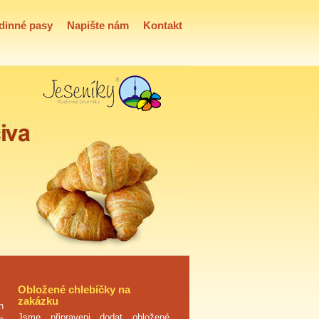
dinné pasy
Napište nám
Kontakt
Obložené chlebíčky na
zakázku
h
Jsme připraveni dodat obložené