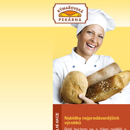
Nabídka nejprodávanějších
výrobků
Rádi bychom se s Vámi podělili o