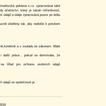
ská pekárna s.r.o. zpracovávat také
y účetnictví, který je vázán mlčenlivostí,
čení údajů a údaje zpracovává pouze po dobu
oly.
uvně ošetřeny tak, aby nedošlo k porušení
orektně a v souladu se zákonem. Máte
 i další práva , pokud se domníváte, že
t na Úřad pro ochranu osobních údajů
 údajů ve společnosti je :
.................................................................
2018