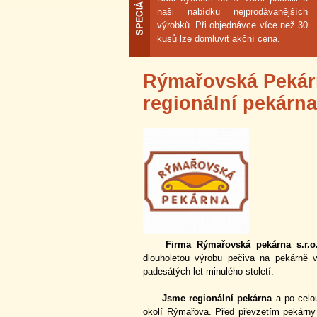
naši nabídku nejprodávanějších
výrobků. Při objednávce více než 30
kusů lze domluvit akční cena.
Rýmařovská Pekárna
regionální pekárna
Firma Rýmařovská pekárna s.r.o
dlouholetou výrobu pečiva na pekárně 
padesátých let minulého století.
Jsme regionální pekárna
a po celou
okolí Rýmařova. Před převzetím pekárny