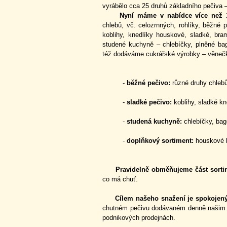
vyrábělo cca 25 druhů základního pečiva – 
Nyní máme v nabídce více než 12
chlebů, vč. celozrnných, rohlíky, běžné p
koblihy, knedlíky houskové, sladké, bra
studené kuchyně – chlebíčky, plněné ba
též dodáváme cukrářské výrobky – věnečky
-
běžné pečivo:
různé druhy chlebů 
-
sladké pečivo:
koblihy, sladké kne
-
studená kuchyně:
chlebíčky, bage
-
doplňkový sortiment:
houskové k
Pravidelně obměňujeme část sorti
co má chuť.
Cílem našeho snažení je spokojený
chutném pečivu dodávaném denně našim 
podnikových prodejnách.