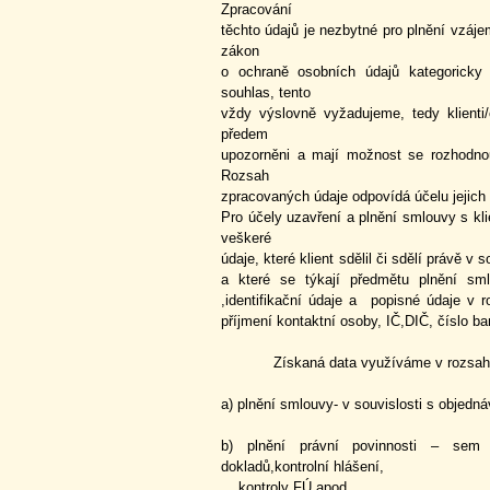
Zpracování
těchto údajů je nezbytné pro plnění vzáj
zákon
o ochraně osobních údajů kategoricky
souhlas, tento
vždy výslovně vyžadujeme, tedy klienti/
předem
upozorněni a mají možnost se rozhodnout
Rozsah
zpracovaných údaje odpovídá účelu jejich
Pro účely uzavření a plnění smlouvy s 
veškeré
údaje, které klient sdělil či sdělí právě 
a které se týkají předmětu plnění s
,identifikační údaje a popisné údaje v r
příjmení kontaktní osoby, IČ,DIČ, číslo ban
Získaná data využíváme v rozsahu 
a) plnění smlouvy- v souvislosti s objed
b) plnění právní povinnosti – sem 
dokladů,kontrolní hlášení,
kontroly FÚ apod.