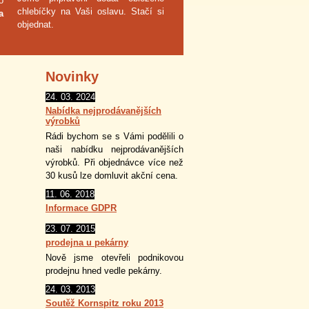
o
chlebíčky na Vaši oslavu. Stačí si
a
objednat.
Novinky
24. 03. 2024
Nabídka nejprodávanějších
výrobků
Rádi bychom se s Vámi podělili o
naši nabídku nejprodávanějších
výrobků. Při objednávce více než
30 kusů lze domluvit akční cena.
11. 06. 2018
Informace GDPR
23. 07. 2015
prodejna u pekárny
Nově jsme otevřeli podnikovou
prodejnu hned vedle pekárny.
24. 03. 2013
Soutěž Kornspitz roku 2013