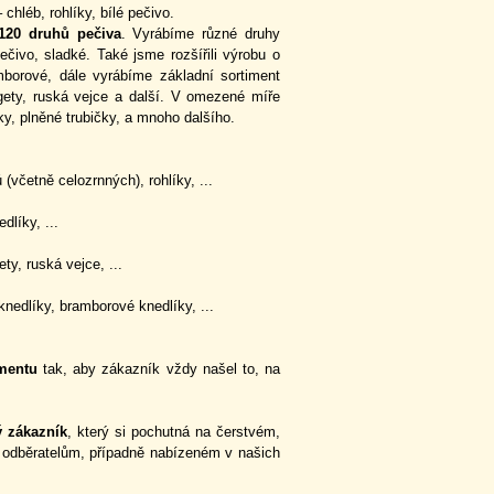
chléb, rohlíky, bílé pečivo.
0 druhů pečiva
. Vyrábíme různé druhy
ečivo, sladké. Také jsme rozšířili výrobu o
mborové, dále vyrábíme základní sortiment
gety, ruská vejce a další. V omezené míře
, plněné trubičky, a mnoho dalšího.
(včetně celozrnných), rohlíky, ...
dlíky, ...
ty, ruská vejce, ...
nedlíky, bramborové knedlíky, ...
mentu
tak, aby zákazník vždy našel to, na
 zákazník
, který si pochutná na čerstvém,
odběratelům, případně nabízeném v našich