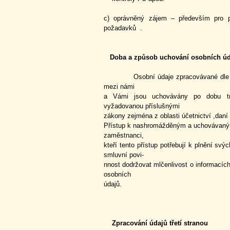
c) oprávněný zájem – především pro p
požadavků .
Doba a způsob uchování osobních úd
Osobní údaje zpracovávané dle práv
mezi námi
a Vámi jsou uchovávány po dobu tr
vyžadovanou příslušnými
zákony zejména z oblasti účetnictví ,daní 
Přístup k nashromážděným a uchovávaný
zaměstnanci,
kteří tento přístup potřebují k plnění sv
smluvní povi-
nnost dodržovat mlčenlivost o informacíc
osobních
údajů.
Zpracování údajů třetí stranou