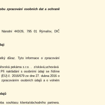
obu zpracování osobních dat a ochraně
., Národní 443/26, 795 01 Rýmařov, DIČ
aji
lký důraz. Tyto informace o zpracování
ařovská pekárna s.r.o. . získává,uchovává
Při nakládání s osobními údaji se řídíme
 (EU) č. 2016/679 ze dne 27. dubna 2016 o
se zpracováním osobních údajů a o volném
údajů
ba souhlasu klienta/obchodního partnera.