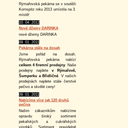
Rýmařovská pekárna se v soutěži
Kornspitz roku 2013 umístila na 3.
místě!
10. 04. 2012
Nové džemy DARINKA
nové džemy DARINKA
09. 01. 2011
Pekárna stále na dosah
Jsme pořád na dosah.
Rýmařovská pekárna nabízí
celkem 4 firemní prodejny
. Naše
prodejny najdete
v Rýmařově,
Šumperku a Břidličné
. V našich
prodejnách najdete stále čerstvé
pečivo a skvělé ceny!
09. 01. 2011
Nabízíme více jak 120 druhů
pečiva
Našim zákazníkům nabízíme
opravdu široký sortiment
pekařských a cukrářských
výrobků. Sortiment pravidelně