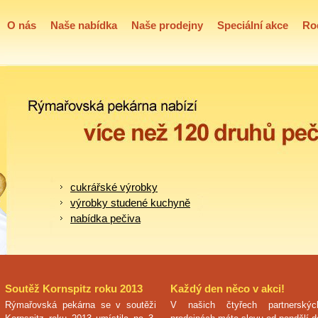
O nás
Naše nabídka
Naše prodejny
Speciální akce
Ro
cukrářské výrobky
výrobky studené kuchyně
nabídka pečiva
Soutěž Kornspitz roku 2013
Každý den něco v akci!
Rýmařovská pekárna se v soutěži
V našich čtyřech partnerskýc