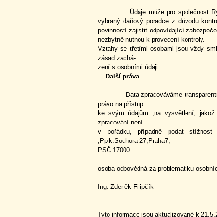
Údaje může pro společnost Rýmařov
vybraný daňový poradce z důvodu kontrol
povinností zajistit odpovídající zabezpe
nezbytně nutnou k provedení kontr
Vztahy se třetími osobami jsou vždy sml
zásad zachá-
zení s osobními údaji.
Další práva
Data zpracováváme transparentně,k
právo na přístup
ke svým údajům ,na vysvětlení, jakož
zpracování není
v pořádku, případně podat stížnos
,Pplk.Sochora 27,Praha7,
PSČ 17000.
osoba odpovědná za problematiku osobních
Ing. Zdeněk Filipčík
…...........................................................
Tyto informace jsou aktualizované k 21.5.